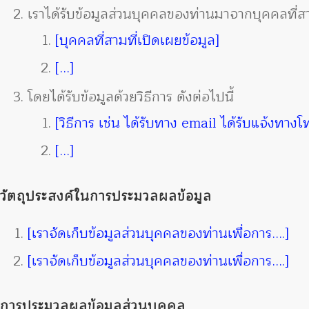
เราได้รับข้อมูลส่วนบุคคลของท่านมาจากบุคคลที่สา
[บุคคลที่สามที่เปิดเผยข้อมูล]
[…]
โดยได้รับข้อมูลด้วยวิธีการ ดังต่อไปนี้
[วิธีการ เช่น ได้รับทาง email ได้รับแจ้งทางโ
[…]
วัตถุประสงค์ในการประมวลผลข้อมูล
[เราจัดเก็บข้อมูลส่วนบุคคลของท่านเพื่อการ….]
[เราจัดเก็บข้อมูลส่วนบุคคลของท่านเพื่อการ….]
การประมวลผลข้อมูลส่วนบุคคล