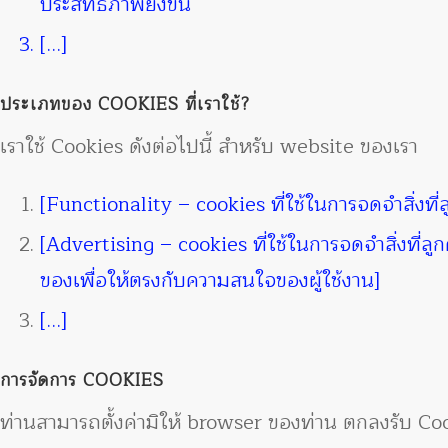
ประสิทธิภาพยิ่งขึ้น
[…]
ประเภทของ COOKIES ที่เราใช้?
เราใช้ Cookies ดังต่อไปนี้ สำหรับ website ของเรา
[Functionality – cookies ที่ใช้ในการจดจำสิ่งที่ล
[Advertising – cookies ที่ใช้ในการจดจำสิ่งที่ลูกค
ของเพื่อให้ตรงกับความสนใจของผู้ใช้งาน]
[…]
การจัดการ COOKIES
ท่านสามารถตั้งค่ามิให้ browser ของท่าน ตกลงรับ Coo