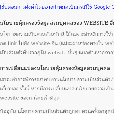
[ขั้นตอนการตั้งค่าโดยอาจกำหนดเป็นกรณีใช้ Google C
นโยบายคุ้มครองข้อมูลส่วนบุคคลของ WEBSITE อื่
นโยบายความเป็นส่วนตัวฉบับนี้ ใช้เฉพาะสำหรับการให้บ
กด link ไปยัง website อื่น (แม้จะผ่านช่องทางใน w
เป็นส่วนตัวที่ปรากฏใน website นั้นๆ แยกต่างหากจา
การเปลี่ยนแปลงนโยบายคุ้มครองข้อมูลส่วนบุคคล
เราจะทำการพิจารณาทบทวนนโยบายความเป็นส่วนตัวเป็น
เกี่ยวของ ทั้งนี้ หากมีการเปลี่ยนแปลงนโยบายความเป็
website ของเราโดยเร็วที่สุด
ปัจจุบัน นโยบายความเป็นส่วนตัวถูกทบทวนครั้งลาสุดเ