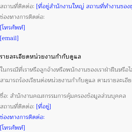
สถานที่ติดต่อ:
[ที่อยู่สำนักงานใหญ่ สถานที่ทำงานของผ
ช่องทางการติดต่อ:
[โทรศัพท์]
[email]
รายละเอียดหน่วยงานกำกับดูแล
ในกรณีที่เราหรือลูกจ้างหรือพนักงานของเราฝ่าฝืนหรือไ
สามารถร้องเรียนต่อหน่วยงานกำกับดูแล ตามรายละเอียด
ชื่อ: สำนักงานคณะกรรมการคุ้มครองข้อมูลส่วนบุคคล
สถานที่ติดต่อ:
[ที่อยู่]
ช่องทางการติดต่อ:
[โทรศัพท์]