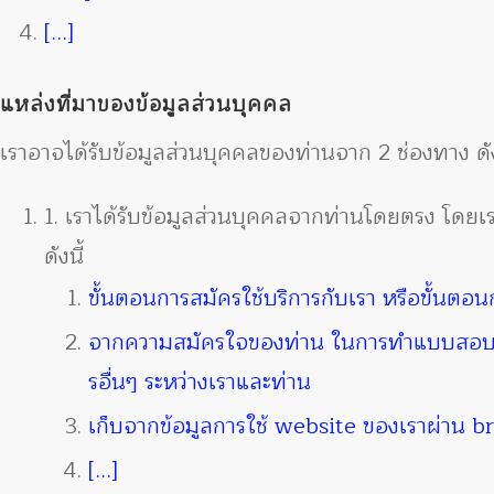
[…]
แหล่งที่มาของข้อมูลส่วนบุคคล
เราอาจได้รับข้อมูลส่วนบุคคลของท่านจาก 2 ช่องทาง ดัง
1. เราได้รับข้อมูลส่วนบุคคลจากท่านโดยตรง โดย
ดังนี้
ขั้นตอนการสมัครใช้บริการกับเรา หรือขั้นตอนกา
จากความสมัครใจของท่าน ในการทำแบบสอบถาม
รอื่นๆ ระหว่างเราและท่าน
เก็บจากข้อมูลการใช้ website ของเราผ่าน b
[…]