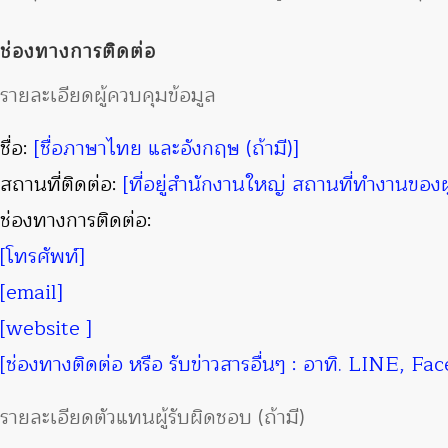
ช่องทางการติดต่อ
รายละเอียดผู้ควบคุมข้อมูล
ชื่อ:
[ชื่อภาษาไทย และอังกฤษ (ถ้ามี)]
สถานที่ติดต่อ:
[ที่อยู่สำนักงานใหญ่ สถานที่ทำงานของผ
ช่องทางการติดต่อ:
[โทรศัพท์]
[email]
[website ]
[ช่องทางติดต่อ หรือ รับข่าวสารอื่นๆ : อาทิ. LINE, F
รายละเอียดตัวแทนผู้รับผิดชอบ (ถ้ามี)