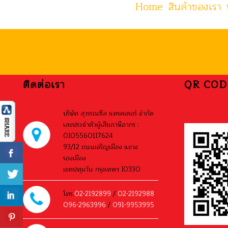
Home
สินค้าของเรา
ติดต่อเรา
QR COD
บริษัท สุวรรณซีล แทรคเตอร์ จำกัด
เลขประจำตัวผู้เสียภาษีอากร :
0105560117624
93/12 ถนนเจริญเมือง แขวง
รองเมือง
เขตปทุมวัน กรุงเทพฯ 10330
โทร.
02-2192899
/
02-2192988
096-2963996
/
091-9953995