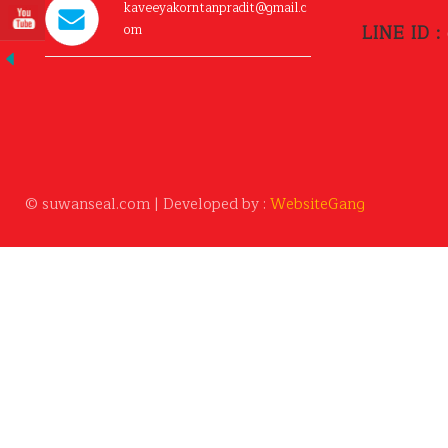
kaveeyakorntanpradit@gmail.c
om
LINE ID :
© suwanseal.com | Developed by :
WebsiteGang